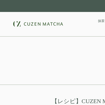
コ
ン
テ
ン
抹茶
ツ
に
ス
キ
ッ
プ
す
る
【レシピ】CUZEN