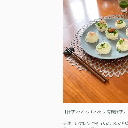
【抹茶マシン／レシピ／有機抹茶／
美味しいアレンジそうめんつゆが話